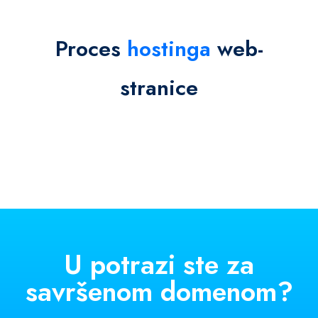
Proces
hostinga
web-
stranice
U potrazi ste za
savršenom domenom?